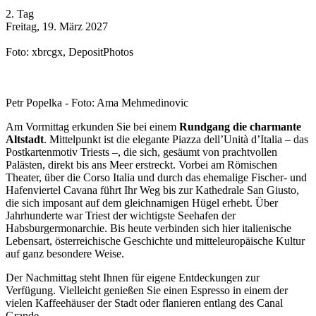
2. Tag
Freitag, 19. März 2027
Foto: xbrcgx, DepositPhotos
Petr Popelka - Foto: Ama Mehmedinovic
Am Vormittag erkunden Sie bei einem
Rundgang die charmante
Altstadt
. Mittelpunkt ist die elegante Piazza dell’Unità d’Italia – das
Postkartenmotiv Triests –, die sich, gesäumt von prachtvollen
Palästen, direkt bis ans Meer erstreckt. Vorbei am Römischen
Theater, über die Corso Italia und durch das ehemalige Fischer- und
Hafenviertel Cavana führt Ihr Weg bis zur Kathedrale San Giusto,
die sich imposant auf dem gleichnamigen Hügel erhebt. Über
Jahrhunderte war Triest der wichtigste Seehafen der
Habsburgermonarchie. Bis heute verbinden sich hier italienische
Lebensart, österreichische Geschichte und mitteleuropäische Kultur
auf ganz besondere Weise.
Der Nachmittag steht Ihnen für eigene Entdeckungen zur
Verfügung. Vielleicht genießen Sie einen Espresso in einem der
vielen Kaffeehäuser der Stadt oder flanieren entlang des Canal
Grande.