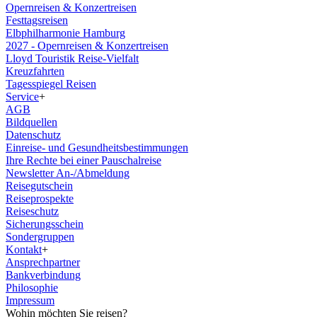
Opernreisen & Konzertreisen
Festtagsreisen
Elbphilharmonie Hamburg
2027 - Opernreisen & Konzertreisen
Lloyd Touristik Reise-Vielfalt
Kreuzfahrten
Tagesspiegel Reisen
Service
+
AGB
Bildquellen
Datenschutz
Einreise- und Gesundheitsbestimmungen
Ihre Rechte bei einer Pauschalreise
Newsletter An-/Abmeldung
Reisegutschein
Reiseprospekte
Reiseschutz
Sicherungsschein
Sondergruppen
Kontakt
+
Ansprechpartner
Bankverbindung
Philosophie
Impressum
Wohin möchten Sie reisen?