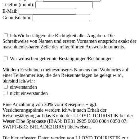
Telefon (mobil):
E-Mail:
Geburtsdatum:
Ich/Wir bestätige/n die Richtigkeit aller Angaben. Die
Schreibweise von Namen und erstem Vornamen entspricht exakt der
maschinenlesbaren Zeile des mitgeführten Ausweisdokuments.
Wir wünschen getrennte Bestätigungen/Rechnungen
Mit dem Erscheinen meines/unseres Namens und Wohnortes auf
einer Teilnehmerliste, die den Reiseunterlagen beigelegt wird,
bin/sind ich/wir :
einverstanden
nicht einverstanden
Eine Anzahlung von 30% vom Reisepreis + ggf.
Versicherungsprämie werde/n ich/wir nach Erhalt der
Reisebestätigung auf das Konto der
LLOYD
TOURISTIK
bei der
Weser-Elbe Sparkasse (
IBAN
: DE31 2925 0000 0004 0050 07;
SWIFT
-
BIC
: BRLADE21BRS) überweisen.
Die hier erfassten Daten werden von
LLOYD
TOURISTIK
zur