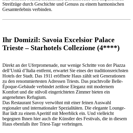
Streifzüge durch Geschichte und Genuss zu einem harmonischen
Gesamterlebnis verbinden.
Ihr Domizil: Savoia Excelsior Palace
Trieste – Starhotels Collezione (4****)
Direkt an der Uferpromenade, nur wenige Schritte von der Piazza
dell’Unità d’Italia entfernt, erwartet Sie eines der traditionsreichsten
Hotels der Stadt. Das 1911 eröffnete Haus zählt seit Generationen
zu den renommiertesten Adressen Triests. Das prachtvolle Belle-
Époque-Gebäude verbindet zeitlose Eleganz mit modernem
Komfort und die stilvoll eingerichteten Zimmer bieten ein
angenehmes Refugium.
Das Restaurant Savoy verwöhnt mit einer feinen Auswahl
regionaler und internationaler Spezialitäten. Die elegante Lounge-
Bar lädt zu einem Aperitif mit Meerblick ein. Und vielleicht
begegnen Ihnen hier auch die Künstler des Festivals, die in diesem
Haus ebenfalls ihre Triest-Tage verbringen.