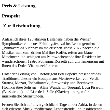
Preis & Leistung
Prospekt
Zur Reisebuchung
Anlässlich ihres 125jährigen Bestehens haben die Wiener
Symphoniker ein neues Frühlingsfestival ins Leben gerufen:
„Primavera da Vienna“ im malerischen Triest. 2027 packen die
Musiker nun zum dritten Mal ihre Koffer, reisen ans blaue
Mittelmeer und schlagen am Palmwochenende ihre Residenz im
wunderschönen Teatro Politeama Rossetti auf, um gemeinsam mit
Ihnen das Dolce Vita zu zelebrieren.
Unter der Leitung von Chefdirigent Petr Popelka präsentiert das
Traditionsorchester ein Bouquet aus Meisterwerken von Verdi,
Strauss, Mozart, Tschaikowski, Strawinsky und Beethoven.
Hochkarätige Solisten – Alina Wunderlin (Sopran), Luca Pisaroni
(Bassbariton) und Lise de la Salle (Klavier) – sorgen für
musikalische Sternstunden.
Freuen Sie sich auf unvergleichliche Tage an der Adria, in denen
sich erlesene Musik, mediterrane Lebensfreude und inspirierende