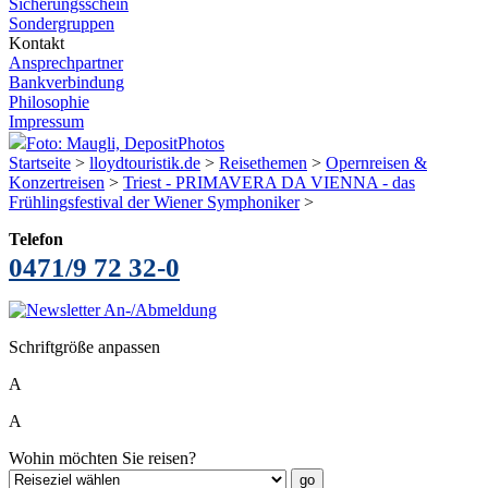
Sicherungsschein
Sondergruppen
Kontakt
Ansprechpartner
Bankverbindung
Philosophie
Impressum
Foto: Maugli, DepositPhotos
Startseite
>
lloydtouristik.de
>
Reisethemen
>
Opernreisen &
Konzertreisen
>
Triest - PRIMAVERA DA VIENNA - das
Frühlingsfestival der Wiener Symphoniker
>
Telefon
0471/9 72 32-0
Schriftgröße anpassen
A
A
Wohin möchten Sie reisen?