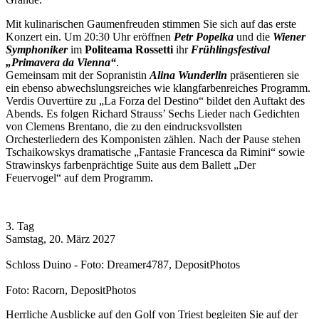
Mit kulinarischen Gaumenfreuden stimmen Sie sich auf das erste
Konzert ein. Um 20:30 Uhr eröffnen
Petr Popelka
und die
Wiener
Symphoniker
im
Politeama Rossetti
ihr
Frühlingsfestival
„Primavera da Vienna“
.
Gemeinsam mit der Sopranistin
Alina Wunderlin
präsentieren sie
ein ebenso abwechslungsreiches wie klangfarbenreiches Programm.
Verdis Ouvertüre zu „La Forza del Destino“ bildet den Auftakt des
Abends. Es folgen Richard Strauss’ Sechs Lieder nach Gedichten
von Clemens Brentano, die zu den eindrucksvollsten
Orchesterliedern des Komponisten zählen. Nach der Pause stehen
Tschaikowskys dramatische „Fantasie Francesca da Rimini“ sowie
Strawinskys farbenprächtige Suite aus dem Ballett „Der
Feuervogel“ auf dem Programm.
3. Tag
Samstag, 20. März 2027
Schloss Duino - Foto: Dreamer4787, DepositPhotos
Foto: Racorn, DepositPhotos
Herrliche Ausblicke auf den Golf von Triest begleiten Sie auf der