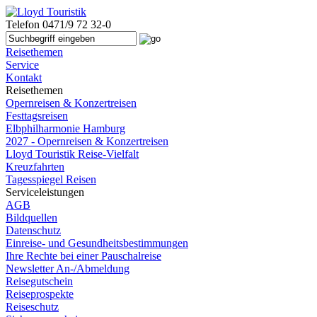
Telefon
0471/9 72 32-0
Reisethemen
Service
Kontakt
Reisethemen
Opernreisen & Konzertreisen
Festtagsreisen
Elbphilharmonie Hamburg
2027 - Opernreisen & Konzertreisen
Lloyd Touristik Reise-Vielfalt
Kreuzfahrten
Tagesspiegel Reisen
Serviceleistungen
AGB
Bildquellen
Datenschutz
Einreise- und Gesundheitsbestimmungen
Ihre Rechte bei einer Pauschalreise
Newsletter An-/Abmeldung
Reisegutschein
Reiseprospekte
Reiseschutz