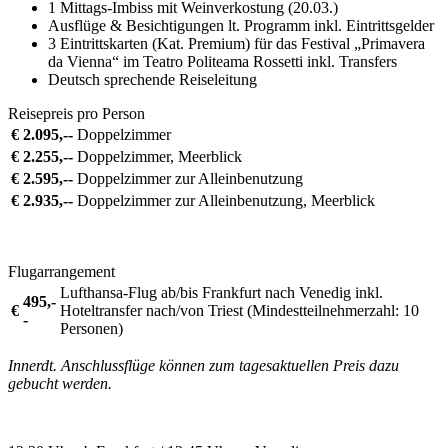
1 Mittags-Imbiss mit Weinverkostung (20.03.)
Ausflüge & Besichtigungen lt. Programm inkl. Eintrittsgelder
3 Eintrittskarten (Kat. Premium) für das Festival „Primavera
da Vienna“ im Teatro Politeama Rossetti inkl. Transfers
Deutsch sprechende Reiseleitung
Reisepreis pro Person
€
2.095,--
Doppelzimmer
€
2.255,--
Doppelzimmer, Meerblick
€
2.595,--
Doppelzimmer zur Alleinbenutzung
€
2.935,--
Doppelzimmer zur Alleinbenutzung, Meerblick
Flugarrangement
Lufthansa-Flug ab/bis Frankfurt nach Venedig inkl.
495,-
€
Hoteltransfer nach/von Triest (Mindestteilnehmerzahl: 10
-
Personen)
Innerdt. Anschlussflüge können zum tagesaktuellen Preis dazu
gebucht werden.