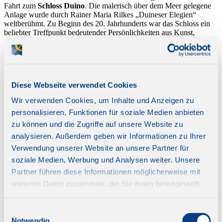
Fahrt zum
Schloss Duino
. Die malerisch über dem Meer gelegene
Anlage wurde durch Rainer Maria Rilkes „Duineser Elegien“
weltberühmt. Zu Beginn des 20. Jahrhunderts war das Schloss ein
beliebter Treffpunkt bedeutender Persönlichkeiten aus Kunst,
Literatur und Musik. Franz Liszt, Johann Strauss, Kaiserin Elisabeth
und Kaiser Franz Joseph zählten zu den Gästen des Hauses. Bei der
Besichtigung
durchschreiten Sie die prachtvollen Prunkräume,
bewundern die eindrucksvolle Palladianische Treppe sowie den
weitläufigen Park mit seinen mediterranen Pflanzen und genießen
Diese Webseite verwendet Cookies
den spektakulären Ausblick auf die Adria. Zu den besonderen
Kostbarkeiten zählt auch das historische Fortepiano, auf dem einst
Wir verwenden Cookies, um Inhalte und Anzeigen zu
Franz Liszt spielte.
personalisieren, Funktionen für soziale Medien anbieten
Die Rückfahrt führt durch das Triestiner Karstgebiet. Die von
zu können und die Zugriffe auf unsere Website zu
weißem Kalkstein geprägte Hochebene hat sich in den vergangenen
analysieren. Außerdem geben wir Informationen zu Ihrer
Jahren zu einer der interessantesten Weinregionen Norditaliens
entwickelt. Bei einer Verkostung lernen Sie verschiedene Rebsorten
Verwendung unserer Website an unsere Partner für
der Region kennen, begleitet von kleinen regionalen Spezialitäten.
soziale Medien, Werbung und Analysen weiter. Unsere
Partner führen diese Informationen möglicherweise mit
Das
festliche Galakonzert der Wiener Symphoniker
mit
Petr
Popelka
am Pult vereint beliebte Werke von Mozart und Strauss.
weiteren Daten zusammen, die Sie ihnen bereitgestellt
Als Solisten erleben Sie abermals
Alina Wunderlin
sowie den
haben oder die sie im Rahmen Ihrer Nutzung der Dienste
international renommierten Bassbariton
Luca Pisaroni
, der zu den
gesammelt haben.
gefragtesten Mozart-Interpreten unserer Zeit zählt.
Einwilligungsauswahl
Notwendig