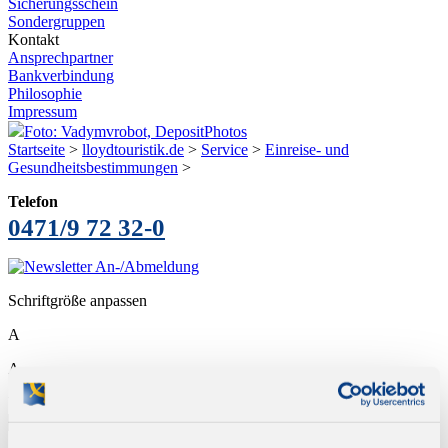
Sicherungsschein
Sondergruppen
Kontakt
Ansprechpartner
Bankverbindung
Philosophie
Impressum
Foto: Vadymvrobot, DepositPhotos
Startseite
>
lloydtouristik.de
>
Service
>
Einreise- und
Gesundheitsbestimmungen
>
Telefon
0471/9 72 32-0
Schriftgröße anpassen
A
A
Wohin möchten Sie reisen?