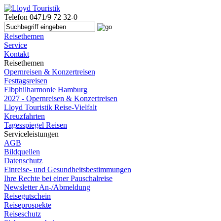
Telefon
0471/9 72 32-0
Reisethemen
Service
Kontakt
Reisethemen
Opernreisen & Konzertreisen
Festtagsreisen
Elbphilharmonie Hamburg
2027 - Opernreisen & Konzertreisen
Lloyd Touristik Reise-Vielfalt
Kreuzfahrten
Tagesspiegel Reisen
Serviceleistungen
AGB
Bildquellen
Datenschutz
Einreise- und Gesundheitsbestimmungen
Ihre Rechte bei einer Pauschalreise
Newsletter An-/Abmeldung
Reisegutschein
Reiseprospekte
Reiseschutz