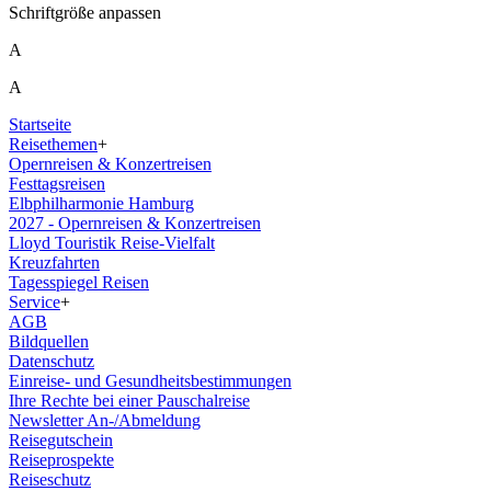
Schriftgröße anpassen
A
A
Startseite
Reisethemen
+
Opernreisen & Konzertreisen
Festtagsreisen
Elbphilharmonie Hamburg
2027 - Opernreisen & Konzertreisen
Lloyd Touristik Reise-Vielfalt
Kreuzfahrten
Tagesspiegel Reisen
Service
+
AGB
Bildquellen
Datenschutz
Einreise- und Gesundheitsbestimmungen
Ihre Rechte bei einer Pauschalreise
Newsletter An-/Abmeldung
Reisegutschein
Reiseprospekte
Reiseschutz