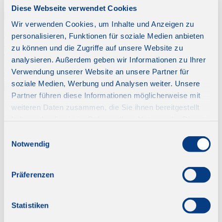
Wann möchten Sie reisen?
Diese Webseite verwendet Cookies
Wir verwenden Cookies, um Inhalte und Anzeigen zu
Opernreisen & Konzertreisen
Festtagsreisen
personalisieren, Funktionen für soziale Medien anbieten
Elbphilharmonie Hamburg
zu können und die Zugriffe auf unsere Website zu
2027 - Opernreisen & Konzertreisen
analysieren. Außerdem geben wir Informationen zu Ihrer
Lloyd Touristik Reise-Vielfalt
Kreuzfahrten
Verwendung unserer Website an unsere Partner für
Tagesspiegel Reisen
soziale Medien, Werbung und Analysen weiter. Unsere
Partner führen diese Informationen möglicherweise mit
weiteren Daten zusammen, die Sie ihnen bereitgestellt
Allgemeine Informationen zu
haben oder die sie im Rahmen Ihrer Nutzung der Dienste
Einreise- und
gesammelt haben.
Einwilligungsauswahl
Gesundheitsbestimmungen
Notwendig
Präferenzen
Alle Informationen über Einreise- und Gesundheitsbestimmungen -
und dazugehörige Fristen - beziehen sich auf die Erfordernisse für
Statistiken
Mitglieder von EU-Mitgliedstaaten und Staatsangehörige der
Schweiz!