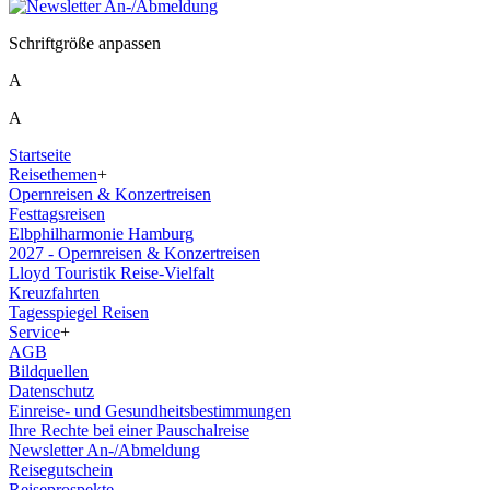
Schriftgröße anpassen
A
A
Startseite
Reisethemen
+
Opernreisen & Konzertreisen
Festtagsreisen
Elbphilharmonie Hamburg
2027 - Opernreisen & Konzertreisen
Lloyd Touristik Reise-Vielfalt
Kreuzfahrten
Tagesspiegel Reisen
Service
+
AGB
Bildquellen
Datenschutz
Einreise- und Gesundheitsbestimmungen
Ihre Rechte bei einer Pauschalreise
Newsletter An-/Abmeldung
Reisegutschein
Reiseprospekte