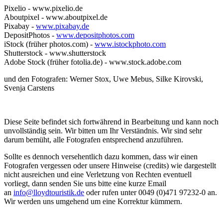
Pixelio - www.pixelio.de
Aboutpixel - www.aboutpixel.de
Pixabay -
www.pixabay.de
DepositPhotos -
www.depositphotos.com
iStock (früher photos.com) -
www.istockphoto.com
Shutterstock - www.shutterstock
Adobe Stock (früher fotolia.de) - www.stock.adobe.com
und den Fotografen: Werner Stox, Uwe Mebus, Silke Kirovski,
Svenja Carstens
Diese Seite befindet sich fortwährend in Bearbeitung und kann noch
unvollständig sein. Wir bitten um Ihr Verständnis. Wir sind sehr
darum bemüht, alle Fotografen entsprechend anzuführen.
Sollte es dennoch versehentlich dazu kommen, dass wir einen
Fotografen vergessen oder unsere Hinweise (credits) wie dargestellt
nicht ausreichen und eine Verletzung von Rechten eventuell
vorliegt, dann senden Sie uns bitte eine kurze Email
an
info@lloydtouristik.de
oder rufen unter 0049 (0)471 97232-0 an.
Wir werden uns umgehend um eine Korrektur kümmern.