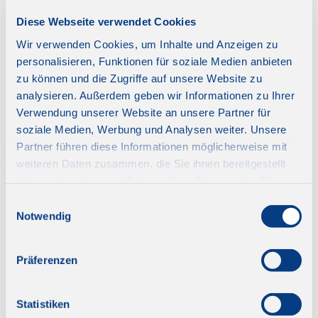
Foto: mmphoto, fotolia
Diese Webseite verwendet Cookies
Foto: MonkeyBusiness, fotolia
Wir verwenden Cookies, um Inhalte und Anzeigen zu
Foto: neufal74, pixabay
personalisieren, Funktionen für soziale Medien anbieten
zu können und die Zugriffe auf unsere Website zu
Foto: Nicknick_ko, DepositPhotos
analysieren. Außerdem geben wir Informationen zu Ihrer
Foto: Nisangha, iStock
Verwendung unserer Website an unsere Partner für
soziale Medien, Werbung und Analysen weiter. Unsere
Foto: Okskukuruza, DepositPhotos
Partner führen diese Informationen möglicherweise mit
Foto: Ola Ericson, mediabank.visitstockholm
weiteren Daten zusammen, die Sie ihnen bereitgestellt
haben oder die sie im Rahmen Ihrer Nutzung der Dienste
Foto: Olly, fotolia
gesammelt haben.
Einwilligungsauswahl
Foto: oneinchpunch, fotolia
Notwendig
Foto: Patrizer-Design, fotolia
Präferenzen
Foto: Patryk Kosmider, iStock
Foto: Paul Bradbury, iStock
Statistiken
Foto: pixabay