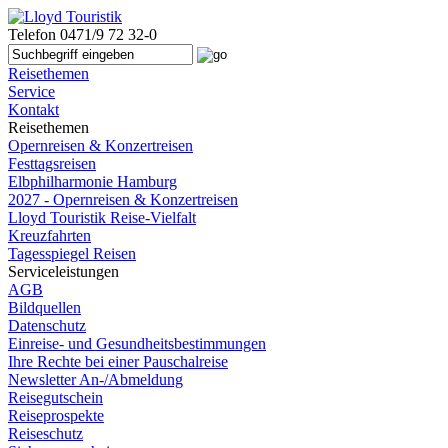
Telefon
0471/9 72 32-0
Reisethemen
Service
Kontakt
Reisethemen
Opernreisen & Konzertreisen
Festtagsreisen
Elbphilharmonie Hamburg
2027 - Opernreisen & Konzertreisen
Lloyd Touristik Reise-Vielfalt
Kreuzfahrten
Tagesspiegel Reisen
Serviceleistungen
AGB
Bildquellen
Datenschutz
Einreise- und Gesundheitsbestimmungen
Ihre Rechte bei einer Pauschalreise
Newsletter An-/Abmeldung
Reisegutschein
Reiseprospekte
Reiseschutz