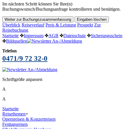
Im nächsten Schritt können Sie Ihre(n)
Buchungswunsch/Buchungsanfrage kontrollieren und bestätigen.
Überblick
Reiseverlauf
Preis & Leistung
Prospekt
Zur
Reisebuchung
Startseite
✤
Impressum
✤
AGB
✤
Datenschutz
✤
Sicherungsschein
✤
Bildquellen
Telefon
0471/9 72 32-0
Schriftgröße anpassen
A
A
Startseite
Reisethemen
+
Opernreisen & Konzertreisen
Festtagsreisen