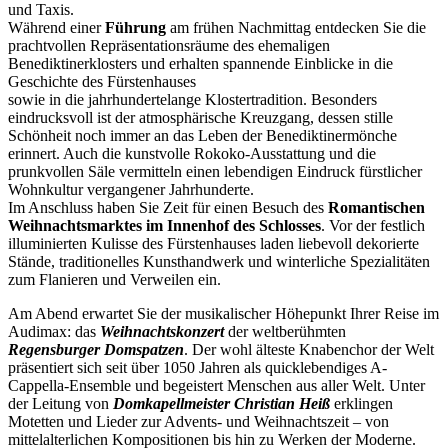
und Taxis.
Während einer
Führung
am frühen Nachmittag entdecken Sie die
prachtvollen Repräsentationsräume des ehemaligen
Benediktinerklosters und erhalten spannende Einblicke in die
Geschichte des Fürstenhauses
sowie in die jahrhundertelange Klostertradition. Besonders
eindrucksvoll ist der atmosphärische Kreuzgang, dessen stille
Schönheit noch immer an das Leben der Benediktinermönche
erinnert. Auch die kunstvolle Rokoko-Ausstattung und die
prunkvollen Säle vermitteln einen lebendigen Eindruck fürstlicher
Wohnkultur vergangener Jahrhunderte.
Im Anschluss haben Sie Zeit für einen Besuch des
Romantischen
Weihnachtsmarktes im Innenhof des Schlosses
. Vor der festlich
illuminierten Kulisse des Fürstenhauses laden liebevoll dekorierte
Stände, traditionelles Kunsthandwerk und winterliche Spezialitäten
zum Flanieren und Verweilen ein.
Am Abend erwartet Sie der musikalischer Höhepunkt Ihrer Reise im
Audimax: das
Weihnachtskonzert
der weltberühmten
Regensburger Domspatzen
. Der wohl älteste Knabenchor der Welt
präsentiert sich seit über 1050 Jahren als quicklebendiges A-
Cappella-Ensemble und begeistert Menschen aus aller Welt. Unter
der Leitung von
Domkapellmeister Christian Heiß
erklingen
Motetten und Lieder zur Advents- und Weihnachtszeit – von
mittelalterlichen Kompositionen bis hin zu Werken der Moderne.