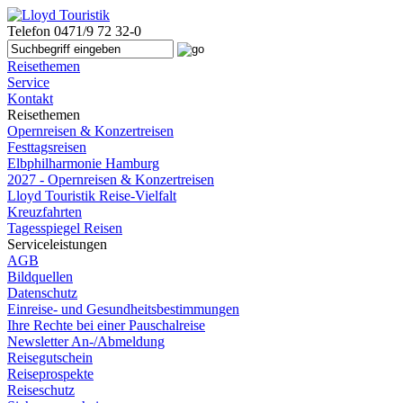
Telefon
0471/9 72 32-0
Reisethemen
Service
Kontakt
Reisethemen
Opernreisen & Konzertreisen
Festtagsreisen
Elbphilharmonie Hamburg
2027 - Opernreisen & Konzertreisen
Lloyd Touristik Reise-Vielfalt
Kreuzfahrten
Tagesspiegel Reisen
Serviceleistungen
AGB
Bildquellen
Datenschutz
Einreise- und Gesundheitsbestimmungen
Ihre Rechte bei einer Pauschalreise
Newsletter An-/Abmeldung
Reisegutschein
Reiseprospekte
Reiseschutz