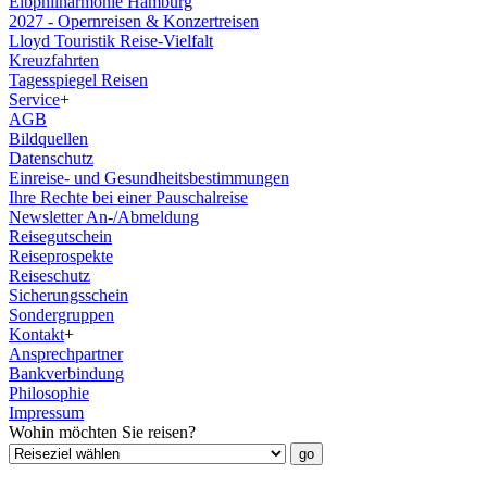
Elbphilharmonie Hamburg
2027 - Opernreisen & Konzertreisen
Lloyd Touristik Reise-Vielfalt
Kreuzfahrten
Tagesspiegel Reisen
Service
+
AGB
Bildquellen
Datenschutz
Einreise- und Gesundheitsbestimmungen
Ihre Rechte bei einer Pauschalreise
Newsletter An-/Abmeldung
Reisegutschein
Reiseprospekte
Reiseschutz
Sicherungsschein
Sondergruppen
Kontakt
+
Ansprechpartner
Bankverbindung
Philosophie
Impressum
Wohin möchten Sie reisen?