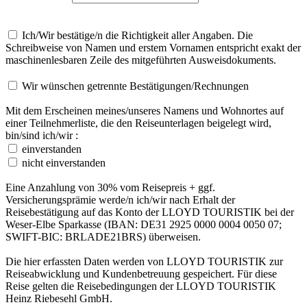
Ich/Wir bestätige/n die Richtigkeit aller Angaben. Die
Schreibweise von Namen und erstem Vornamen entspricht exakt der
maschinenlesbaren Zeile des mitgeführten Ausweisdokuments.
Wir wünschen getrennte Bestätigungen/Rechnungen
Mit dem Erscheinen meines/unseres Namens und Wohnortes auf
einer Teilnehmerliste, die den Reiseunterlagen beigelegt wird,
bin/sind ich/wir :
einverstanden
nicht einverstanden
Eine Anzahlung von 30% vom Reisepreis + ggf.
Versicherungsprämie werde/n ich/wir nach Erhalt der
Reisebestätigung auf das Konto der
LLOYD
TOURISTIK
bei der
Weser-Elbe Sparkasse (
IBAN
: DE31 2925 0000 0004 0050 07;
SWIFT
-
BIC
: BRLADE21BRS) überweisen.
Die hier erfassten Daten werden von
LLOYD
TOURISTIK
zur
Reiseabwicklung und Kundenbetreuung gespeichert. Für diese
Reise gelten die Reisebedingungen der
LLOYD
TOURISTIK
Heinz Riebesehl GmbH.