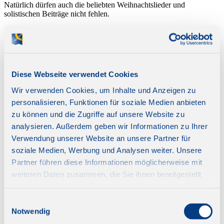
Natürlich dürfen auch die beliebten Weihnachtslieder und
solistischen Beiträge nicht fehlen.
3. Tag
Samstag, 5. Dezember 2026
Foto: bbsferrari, iStock
Diese Webseite verwendet Cookies
Heute entdecken Sie bei einem geführten
Rundgang
die „heimliche
Hauptstadt des Mittelalters“. Auf Schritt und Tritt begegnen Ihnen
Wir verwenden Cookies, um Inhalte und Anzeigen zu
2.000 Jahre Geschichte – von den römischen Ursprüngen bis zur
Blütezeit im Hochmittelalter, als Regensburg zu den bedeutendsten
personalisieren, Funktionen für soziale Medien anbieten
Handelszentren Europas zählte. Dazu hören Sie Geschichten von
zu können und die Zugriffe auf unsere Website zu
Bischöfen und Patriziern, Bürgern und Handwerkern, die das
analysieren. Außerdem geben wir Informationen zu Ihrer
Stadtbild prägen.
Verwendung unserer Website an unsere Partner für
Im Anschluss unternehmen Sie eine
Schiffsrundfahrt auf der
soziale Medien, Werbung und Analysen weiter. Unsere
Donau
zur majestätisch über dem Fluss thronenden Walhalla und
Partner führen diese Informationen möglicherweise mit
genießen vom Wasser aus stimmungsvolle Ausblicke auf die
winterliche Uferlandschaft. Die imposante Ruhmeshalle König
weiteren Daten zusammen, die Sie ihnen bereitgestellt
Ludwigs I. wurde nach dem Vorbild eines antiken Tempels erbaut
haben oder die sie im Rahmen Ihrer Nutzung der Dienste
und zählt zu den eindrucksvollsten klassizistischen Bauwerken
gesammelt haben.
Bayerns.
Einwilligungsauswahl
Notwendig
Am Abend lassen Sie die Eindrücke der vergangenen Tage bei