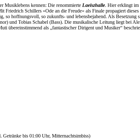
ger Musiklebens kennen: Die renommierte
Laeiszhalle
. Hier erklingt im
t Friedrich Schillers »Ode an die Freude« als Finale propagiert dieses
dig, so hoffnungsvoll, so zukunfts- und lebensbejahend. Als Besetzu
r) und Tobias Schabel (Bass). Die musikalische Leitung liegt bei Alex
ti übereinstimmend als „fantastischer Dirigent und Musiker“ beschri
 Getränke bis 01:00 Uhr, Mitternachtsimbiss)