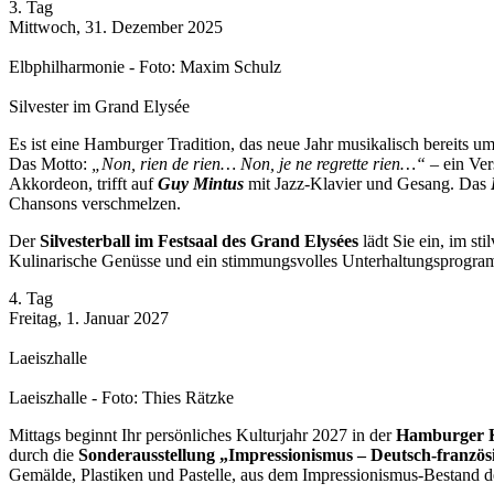
3. Tag
Mittwoch, 31. Dezember 2025
Elbphilharmonie - Foto: Maxim Schulz
Silvester im Grand Elysée
Es ist eine Hamburger Tradition, das neue Jahr musikalisch bereits u
Das Motto:
„Non, rien de rien… Non, je ne regrette rien…“
– ein Ver
Akkordeon, trifft auf
Guy Mintus
mit Jazz-Klavier und Gesang. Das
Chansons verschmelzen.
Der
Silvesterball im Festsaal des Grand Elysées
lädt Sie ein, im s
Kulinarische Genüsse und ein stimmungsvolles Unterhaltungsprogramm
4. Tag
Freitag, 1. Januar 2027
Laeiszhalle
Laeiszhalle - Foto: Thies Rätzke
Mittags beginnt Ihr persönliches Kulturjahr 2027 in der
Hamburger K
durch die
Sonderausstellung „Impressionismus – Deutsch-franzö
Gemälde, Plastiken und Pastelle, aus dem Impressionismus-Bestand 