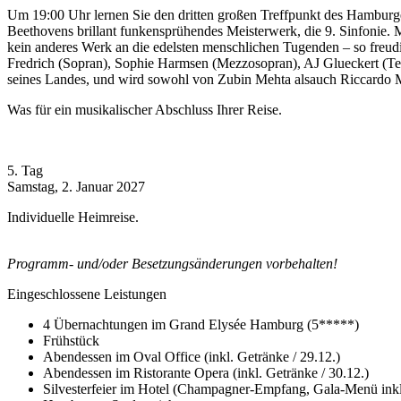
Um 19:00 Uhr lernen Sie den dritten großen Treffpunkt des Hambur
Beethovens brillant funkensprühendes Meisterwerk, die 9. Sinfonie. Mi
kein anderes Werk an die edelsten menschlichen Tugenden – so freu
Fredrich (Sopran), Sophie Harmsen (Mezzosopran), AJ Glueckert (Teno
seines Landes, und wird sowohl von Zubin Mehta alsauch Riccardo Mu
Was für ein musikalischer Abschluss Ihrer Reise.
5. Tag
Samstag, 2. Januar 2027
Individuelle Heimreise.
Programm- und/oder Besetzungsänderungen vorbehalten!
Eingeschlossene Leistungen
4 Übernachtungen im Grand Elysée Hamburg (5*****)
Frühstück
Abendessen im Oval Office (inkl. Getränke / 29.12.)
Abendessen im Ristorante Opera (inkl. Getränke / 30.12.)
Silvesterfeier im Hotel (Champagner-Empfang, Gala-Menü inkl.