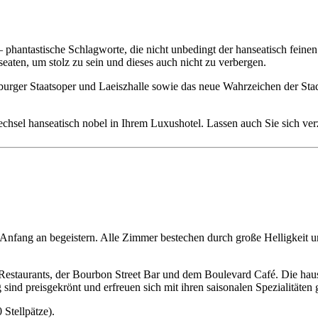
antastische Schlagworte, die nicht unbedingt der hanseatisch feinen Z
eaten, um stolz zu sein und dieses auch nicht zu verbergen.
urger Staatsoper und Laeiszhalle sowie das neue Wahrzeichen der Stadt
chsel hanseatisch nobel in Ihrem Luxushotel. Lassen auch Sie sich ver
 Anfang an begeistern. Alle Zimmer bestechen durch große Helligkeit 
 Restaurants, der Bourbon Street Bar und dem Boulevard Café. Die hause
d preisgekrönt und erfreuen sich mit ihren saisonalen Spezialitäten g
 Stellpätze).